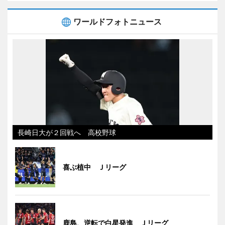
ワールドフォトニュース
長崎日大が２回戦へ 高校野球
喜ぶ植中 Ｊリーグ
鹿島、逆転で白星発進 Ｊリーグ