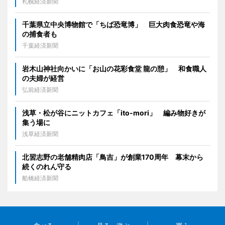
札幌経済新聞
千葉県立中央博物館で「ちば恐竜博」 巨大肉食恐竜や海
の捕食者も
千葉経済新聞
岩木山神社向かいに「お山の花彩食堂 龍の憩」 和食職人
の夫婦が経営
弘前経済新聞
浅草・松が谷にニットカフェ「ito-mori」 編み物好きが
集う場に
浅草経済新聞
北習志野の老舗精肉店「鳥吉」が創業170周年 幕末から
続くのれん守る
船橋経済新聞