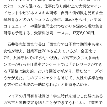
の2コースから選べる。仕事に取り組む上で大切なマイン
ドセットやビジネススキル研修、自身の価値観を見直す金
融教育などのカリキュラムも提供。Slackを活用した学習
コミュニティーや受講生同士のつながりを深める現地集合
研修も予定する。受講料は両コース共、17万6,000円。
石井登志郎西宮市長は「西宮市では子育て期間中も働く
女性が増え、就業率は70％を超えているが、全国比で
7％、兵庫県比で4％少ない状況。西宮市男女共同参画セ
ンターが行ったIT講座アンケートでは『テレワークができ
るIT業務は魅力的』という回答が挙がり、新たなニーズが
うかがえた。このプロジェクトを通じて、女性の多様な働
き方や自己実現の一助になれば」と期待を込める。
マイアの月田有香社長は「学生時代を過ごした縁のある
西宮市と連携協定を結ぶことができてうれしい。IT業界で