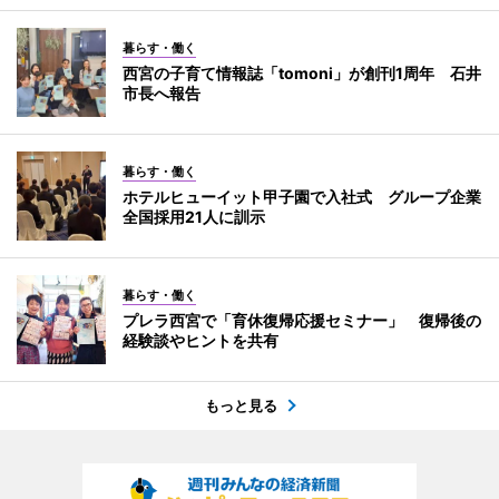
暮らす・働く
西宮の子育て情報誌「tomoni」が創刊1周年 石井
市長へ報告
暮らす・働く
ホテルヒューイット甲子園で入社式 グループ企業
全国採用21人に訓示
暮らす・働く
プレラ西宮で「育休復帰応援セミナー」 復帰後の
経験談やヒントを共有
もっと見る