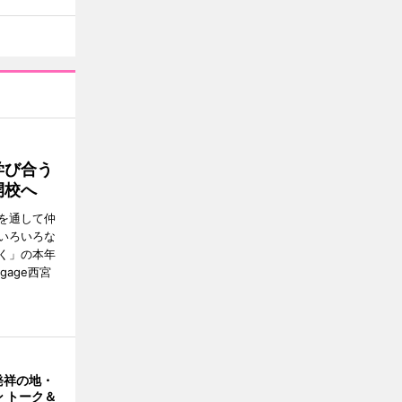
学び合う
開校へ
を通して仲
いろいろな
く」の本年
gage西宮
発祥の地・
 トーク＆