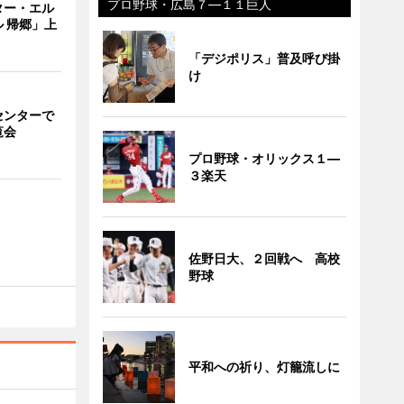
プロ野球・広島７―１１巨人
ター・エル
 帰郷」上
「デジポリス」普及呼び掛
け
センターで
覧会
プロ野球・オリックス１―
３楽天
佐野日大、２回戦へ 高校
野球
平和への祈り、灯籠流しに