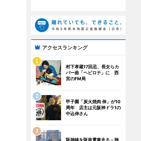
アクセスランキング
村下孝蔵17回忌、長女らカ
バー曲「ヘビロテ」に 西
宮のFM局
甲子園「炭火焼肉 伸」が10
周年 店主は元阪神ドラ1の
中込伸さん
阪神線を阪急電車走る－神