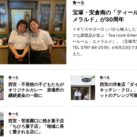
食べる
宝塚・安倉南の「ティール
メラルド」が30周年
イギリスやヨーロッパから輸入した
クな調度品が並ぶ「Tea room Emer
ールーム・エメラルド）」（宝塚市
TEL 0797-84-2519）が6月23日
えた。
食べる
食べる
西宮・不登校の子どもたちが
西宮の洋食店「ダ
オリジナルカレー 居場所の
キッチン・クロ」
継続資金の一助に
ットのアレンジ可
食べる
西宮・苦楽園口に焼き菓子店
「ちひろ菓子店」「地域に長
く愛される店に」