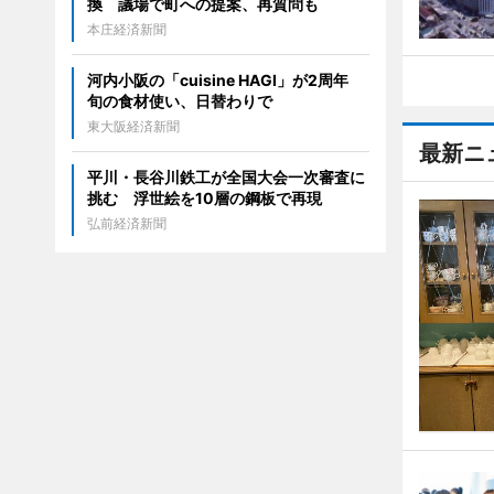
換 議場で町への提案、再質問も
本庄経済新聞
河内小阪の「cuisine HAGI」が2周年
旬の食材使い、日替わりで
東大阪経済新聞
最新ニ
平川・長谷川鉄工が全国大会一次審査に
挑む 浮世絵を10層の鋼板で再現
弘前経済新聞