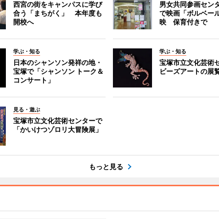
西宮の街をキャンパスに学び
男女共同参画セン
合う「まちがく」 本年度も
で映画「ボルベール
開校へ
映 保育付きで
学ぶ・知る
学ぶ・知る
日本のシャンソン発祥の地・
宝塚市立文化芸術
宝塚で「シャンソン トーク＆
ビーズアートの展
コンサート」
見る・遊ぶ
宝塚市立文化芸術センターで
「かいけつゾロリ大冒険展」
もっと見る