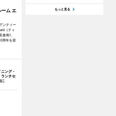
もっと見る
ーム エ
アンティー
ald（ティ
安倉南1、
で30周年を迎
イニング・
、ランチセ
能に