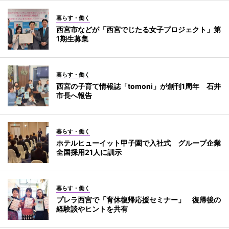
暮らす・働く
西宮市などが「西宮でじたる女子プロジェクト」第
1期生募集
暮らす・働く
西宮の子育て情報誌「tomoni」が創刊1周年 石井
市長へ報告
暮らす・働く
ホテルヒューイット甲子園で入社式 グループ企業
全国採用21人に訓示
暮らす・働く
プレラ西宮で「育休復帰応援セミナー」 復帰後の
経験談やヒントを共有