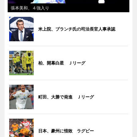
張本美和、４強入り
米上院、ブランチ氏の司法長官人事承認
柏、開幕白星 Ｊリーグ
町田、大勝で発進 Ｊリーグ
日本、豪州に惜敗 ラグビー