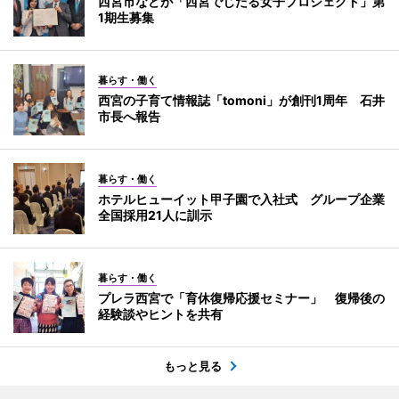
西宮市などが「西宮でじたる女子プロジェクト」第
1期生募集
暮らす・働く
西宮の子育て情報誌「tomoni」が創刊1周年 石井
市長へ報告
暮らす・働く
ホテルヒューイット甲子園で入社式 グループ企業
全国採用21人に訓示
暮らす・働く
プレラ西宮で「育休復帰応援セミナー」 復帰後の
経験談やヒントを共有
もっと見る