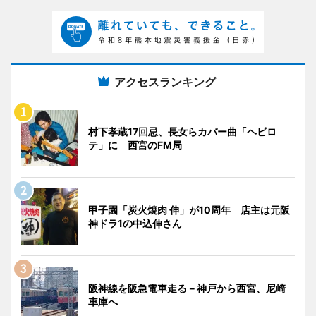
アクセスランキング
村下孝蔵17回忌、長女らカバー曲「ヘビロ
テ」に 西宮のFM局
甲子園「炭火焼肉 伸」が10周年 店主は元阪
神ドラ1の中込伸さん
阪神線を阪急電車走る－神戸から西宮、尼崎
車庫へ