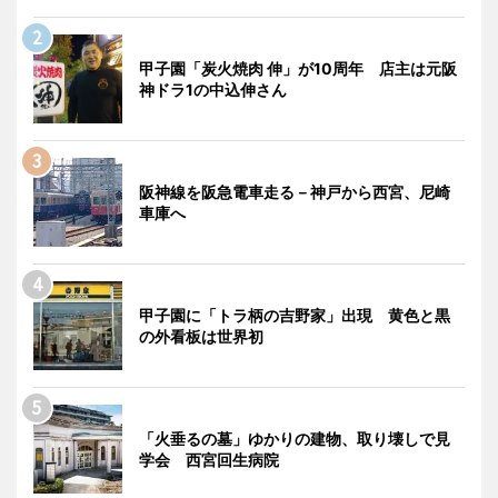
甲子園「炭火焼肉 伸」が10周年 店主は元阪
神ドラ1の中込伸さん
阪神線を阪急電車走る－神戸から西宮、尼崎
車庫へ
甲子園に「トラ柄の吉野家」出現 黄色と黒
の外看板は世界初
「火垂るの墓」ゆかりの建物、取り壊しで見
学会 西宮回生病院