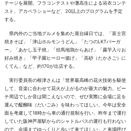
テージを展開。フラコンテストや灘高生による浴衣コンテ
スト、アカペラショーなど、20以上のプログラムを予定
する。
県内外のご当地グルメを集めた屋台縁日では、「富士宮
焼きそば」「津山ホルモンうどん」「たつのLKTバーガ
ー」「あかし玉子焼」「但馬地鶏からあげ」「霧芋入りお
好み焼き」「甲子園ヒーロー揚げ」「高砂（たかさご）に
くてん」など、約170が出店する。
実行委員長の根津さんは「世界最高峰の花火技術を駆使
して、音楽に合わせて花火が上がるのが最大の魅力。ビー
チ周辺でしか音は聞こえないので、ぜひ実際に会場に足を
運んで醍醐味（だいごみ）を味わってほしい。今年は安全
面を考慮して18時から車の通行規制を行い、昨年まで運行
していた阪神芦屋駅からのシャトルバスの運行も行わない
ので、会場までゆっくりと歩いて来てほしい」と来場呼び