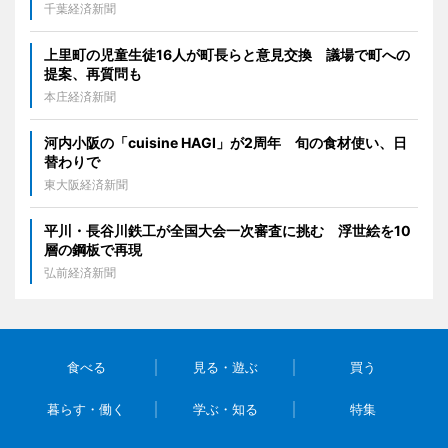
千葉経済新聞
上里町の児童生徒16人が町長らと意見交換 議場で町への
提案、再質問も
本庄経済新聞
河内小阪の「cuisine HAGI」が2周年 旬の食材使い、日
替わりで
東大阪経済新聞
平川・長谷川鉄工が全国大会一次審査に挑む 浮世絵を10
層の鋼板で再現
弘前経済新聞
食べる
見る・遊ぶ
買う
暮らす・働く
学ぶ・知る
特集