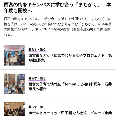
西宮の街をキャンパスに学び合う「まちがく」 本
年度も開校へ
西宮の街をキャンパスに、学び合いを通して仲間づくり・まちづくりの
輪を広げ、いろいろな人と出会いつながりを生む「まちがく」の本年度
の開校式が6月9日、ネッツGR Gagage西宮（西宮市建石町）で開催さ
れる。
暮らす・働く
西宮市などが「西宮でじたる女子プロジェクト」第
1期生募集
暮らす・働く
西宮の子育て情報誌「tomoni」が創刊1周年 石井
市長へ報告
暮らす・働く
ホテルヒューイット甲子園で入社式 グループ企業