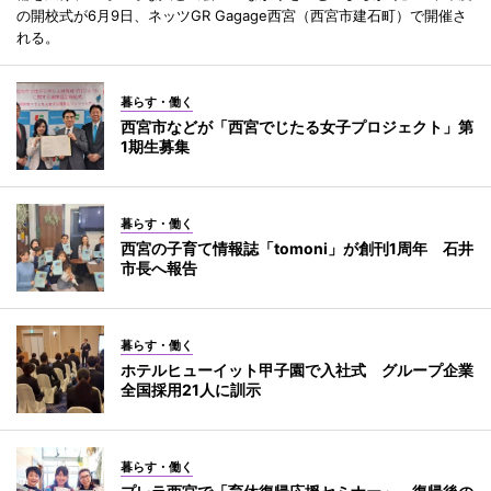
の開校式が6月9日、ネッツGR Gagage西宮（西宮市建石町）で開催さ
れる。
暮らす・働く
西宮市などが「西宮でじたる女子プロジェクト」第
1期生募集
暮らす・働く
西宮の子育て情報誌「tomoni」が創刊1周年 石井
市長へ報告
暮らす・働く
ホテルヒューイット甲子園で入社式 グループ企業
全国採用21人に訓示
暮らす・働く