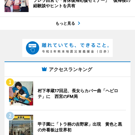
プレラ西宮で「育休復帰応援セミナー」 復帰後の
経験談やヒントを共有
もっと見る
アクセスランキング
村下孝蔵17回忌、長女らカバー曲「ヘビロ
テ」に 西宮のFM局
甲子園に「トラ柄の吉野家」出現 黄色と黒
の外看板は世界初