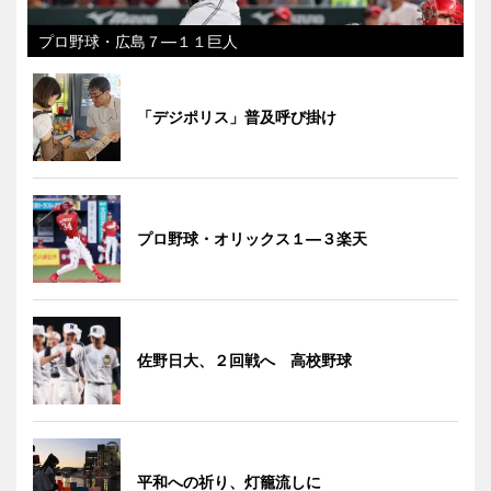
プロ野球・広島７―１１巨人
「デジポリス」普及呼び掛け
プロ野球・オリックス１―３楽天
佐野日大、２回戦へ 高校野球
平和への祈り、灯籠流しに