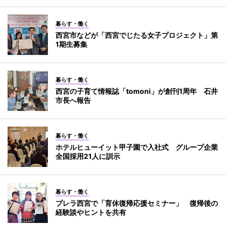
暮らす・働く
西宮市などが「西宮でじたる女子プロジェクト」第
1期生募集
暮らす・働く
西宮の子育て情報誌「tomoni」が創刊1周年 石井
市長へ報告
暮らす・働く
ホテルヒューイット甲子園で入社式 グループ企業
全国採用21人に訓示
暮らす・働く
プレラ西宮で「育休復帰応援セミナー」 復帰後の
経験談やヒントを共有