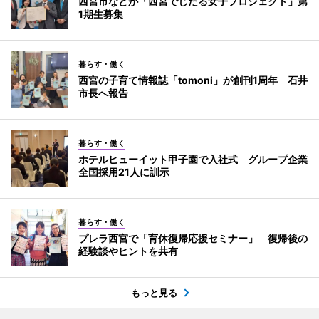
西宮市などが「西宮でじたる女子プロジェクト」第
1期生募集
暮らす・働く
西宮の子育て情報誌「tomoni」が創刊1周年 石井
市長へ報告
暮らす・働く
ホテルヒューイット甲子園で入社式 グループ企業
全国採用21人に訓示
暮らす・働く
プレラ西宮で「育休復帰応援セミナー」 復帰後の
経験談やヒントを共有
もっと見る