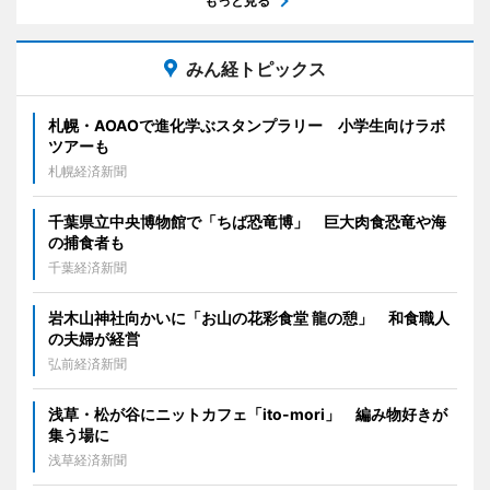
もっと見る
みん経トピックス
札幌・AOAOで進化学ぶスタンプラリー 小学生向けラボ
ツアーも
札幌経済新聞
千葉県立中央博物館で「ちば恐竜博」 巨大肉食恐竜や海
の捕食者も
千葉経済新聞
岩木山神社向かいに「お山の花彩食堂 龍の憩」 和食職人
の夫婦が経営
弘前経済新聞
浅草・松が谷にニットカフェ「ito-mori」 編み物好きが
集う場に
浅草経済新聞