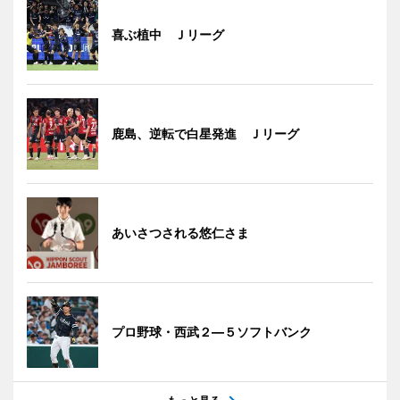
喜ぶ植中 Ｊリーグ
鹿島、逆転で白星発進 Ｊリーグ
あいさつされる悠仁さま
プロ野球・西武２―５ソフトバンク