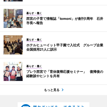
暮らす・働く
西宮の子育て情報誌「tomoni」が創刊1周年 石井
市長へ報告
暮らす・働く
ホテルヒューイット甲子園で入社式 グループ企業
全国採用21人に訓示
暮らす・働く
プレラ西宮で「育休復帰応援セミナー」 復帰後の
経験談やヒントを共有
もっと見る