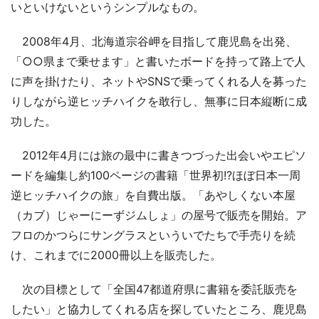
いといけないというシンプルなもの。
2008年4月、北海道宗谷岬を目指して鹿児島を出発、
「○○県まで乗せます」と書いたボードを持って路上で人
に声を掛けたり、ネットやSNSで乗ってくれる人を募った
りしながら逆ヒッチハイクを敢行し、無事に日本縦断に成
功した。
2012年4月には旅の最中に書きつづった出会いやエピソ
ードを編集し約100ページの書籍「世界初!?ほぼ日本一周
逆ヒッチハイクの旅」を自費出版。「あやしくない本屋
（カブ）じゃーにーずジムしょ」の屋号で販売を開始。ア
フロのかつらにサングラスといういでたちで手売りを続
け、これまでに2000冊以上を販売した。
次の目標として「全国47都道府県に書籍を委託販売を
したい」と協力してくれる店を探していたところ、鹿児島