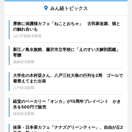
みん経トピックス
厚狭に保護猫カフェ「ねことおちゃ」 古民家改築、猫と
の触れ合いも
山口宇部経済新聞
新江ノ島水族館、藤沢市立学校に「えのすい大解剖図鑑」
寄贈
湘南経済新聞
大学生の木村栞さん、八戸三社大祭の行列を2周 ゴールで
着替えてまた出発
八戸経済新聞
経堂のベーカリー「オンカ」が15周年プレイベント かき
氷を500円で販売
経堂経済新聞
抹茶・日本茶カフェ「ナナズグリーンティー」、自由が丘2