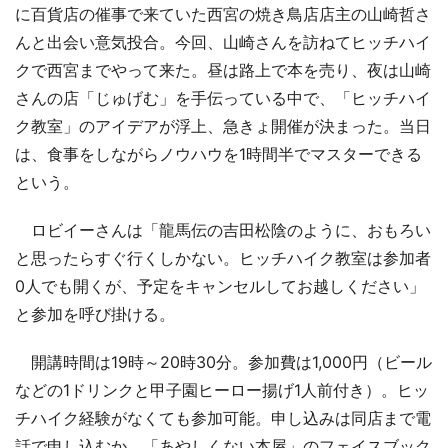
に百貨店の催事で来ていた西宮の焼き鳥店店主の山崎哲さ
んと出会い意気投合。今回、山崎さんを訪ねてヒッチハイ
クで西宮までやって来た。昼は路上で本を売り、夜は山崎
さんの店「じゅげむ」を手伝っている中で、「ヒッチハイ
ク教室」のアイデアが浮上、急きょ開催が決まった。当日
は、食事をしながらノウハウを1時間半でマスターできる
という。
ロビイーさんは「龍馬伝の吉田松陰のように、おもろい
と思ったらすぐ行くしかない。ヒッチハイク教室は参加者
0人でも開くが、予定をキャンセルしてお越しください」
と参加を呼び掛ける。
開講時間は19時～20時30分。参加費は1,000円（ビール
などの1ドリンクと甲子園ヒーロー揚げ1人前付き）。ヒッ
チハイク経験がなくても参加可能。申し込みは同店まで電
話で申し込むか、「あやしくない本屋」のフェイスブック