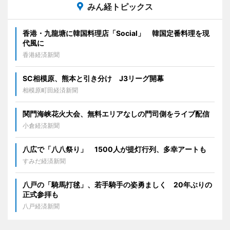
みん経トピックス
香港・九龍塘に韓国料理店「Social」 韓国定番料理を現
代風に
香港経済新聞
SC相模原、熊本と引き分け J3リーグ開幕
相模原町田経済新聞
関門海峡花火大会、無料エリアなしの門司側をライブ配信
小倉経済新聞
八広で「八八祭り」 1500人が提灯行列、多幸アートも
すみだ経済新聞
八戸の「騎馬打毬」、若手騎手の姿勇ましく 20年ぶりの
正式参拝も
八戸経済新聞