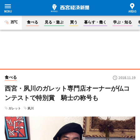
35°C
食べる
見る・遊ぶ
買う
暮らす・働く
学ぶ・知る
食べる
2018.11.19
西宮・夙川のガレット専門店オーナーが仏コ
ンテストで特別賞 騎士の称号も
ガレット
夙川