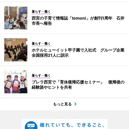
暮らす・働く
西宮の子育て情報誌「tomoni」が創刊1周年 石井
市長へ報告
暮らす・働く
ホテルヒューイット甲子園で入社式 グループ企業
全国採用21人に訓示
暮らす・働く
プレラ西宮で「育休復帰応援セミナー」 復帰後の
経験談やヒントを共有
もっと見る