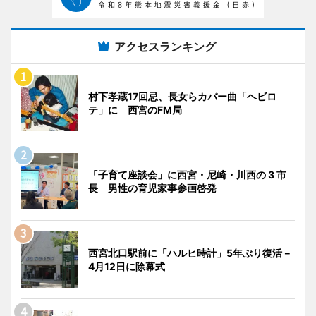
アクセスランキング
村下孝蔵17回忌、長女らカバー曲「ヘビロ
テ」に 西宮のFM局
「子育て座談会」に西宮・尼崎・川西の 3 市
長 男性の育児家事参画啓発
西宮北口駅前に「ハルヒ時計」5年ぶり復活－
4月12日に除幕式