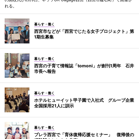
れる。
暮らす・働く
西宮市などが「西宮でじたる女子プロジェクト」第
1期生募集
暮らす・働く
西宮の子育て情報誌「tomoni」が創刊1周年 石井
市長へ報告
暮らす・働く
ホテルヒューイット甲子園で入社式 グループ企業
全国採用21人に訓示
暮らす・働く
プレラ西宮で「育休復帰応援セミナー」 復帰後の