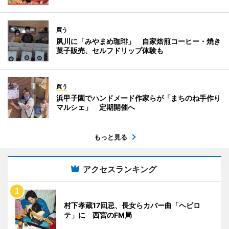
買う
夙川に「みやまめ珈琲」 自家焙煎コーヒー・焼き
菓子販売、セルフドリップ体験も
買う
浜甲子園でハンドメード作家らが「まちのね手作り
マルシェ」 定期開催へ
もっと見る
アクセスランキング
村下孝蔵17回忌、長女らカバー曲「ヘビロ
テ」に 西宮のFM局