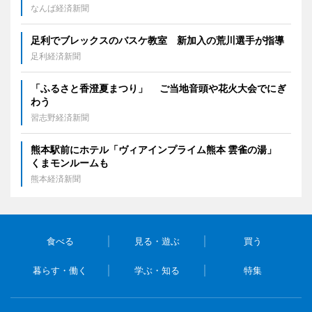
なんば経済新聞
足利でブレックスのバスケ教室 新加入の荒川選手が指導
足利経済新聞
「ふるさと香澄夏まつり」 ご当地音頭や花火大会でにぎ
わう
習志野経済新聞
熊本駅前にホテル「ヴィアインプライム熊本 雲雀の湯」
くまモンルームも
熊本経済新聞
食べる
見る・遊ぶ
買う
暮らす・働く
学ぶ・知る
特集