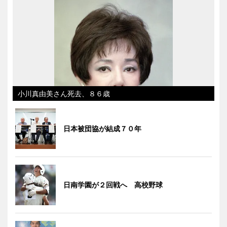
小川真由美さん死去、８６歳
日本被団協が結成７０年
日南学園が２回戦へ 高校野球