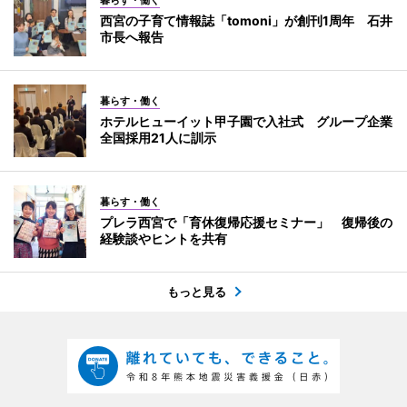
西宮の子育て情報誌「tomoni」が創刊1周年 石井
市長へ報告
暮らす・働く
ホテルヒューイット甲子園で入社式 グループ企業
全国採用21人に訓示
暮らす・働く
プレラ西宮で「育休復帰応援セミナー」 復帰後の
経験談やヒントを共有
もっと見る