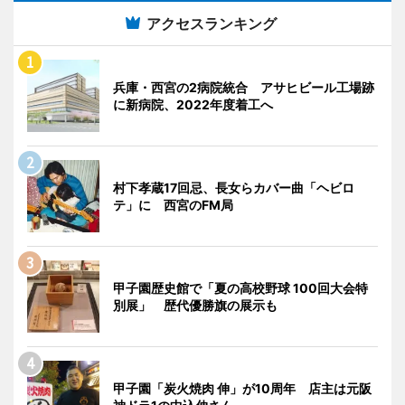
アクセスランキング
兵庫・西宮の2病院統合 アサヒビール工場跡
に新病院、2022年度着工へ
村下孝蔵17回忌、長女らカバー曲「ヘビロ
テ」に 西宮のFM局
甲子園歴史館で「夏の高校野球 100回大会特
別展」 歴代優勝旗の展示も
甲子園「炭火焼肉 伸」が10周年 店主は元阪