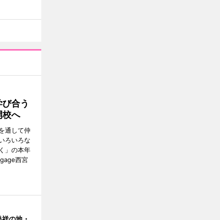
学び合う
開校へ
を通して仲
いろいろな
く」の本年
gage西宮
発祥の地・