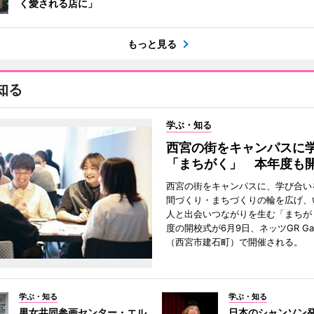
く愛される店に」
もっと見る
知る
学ぶ・知る
西宮の街をキャンパスに
「まちがく」 本年度も
西宮の街をキャンパスに、学び合い
間づくり・まちづくりの輪を広げ、
人と出会いつながりを生む「まちが
度の開校式が6月9日、ネッツGR Ga
（西宮市建石町）で開催される。
学ぶ・知る
学ぶ・知る
男女共同参画センター・エル
日本のシャンソン