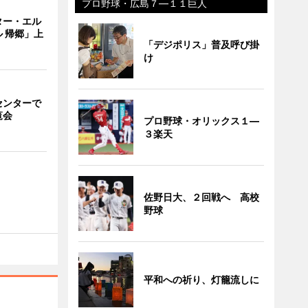
プロ野球・広島７―１１巨人
ター・エル
 帰郷」上
「デジポリス」普及呼び掛
け
センターで
覧会
プロ野球・オリックス１―
３楽天
佐野日大、２回戦へ 高校
野球
平和への祈り、灯籠流しに