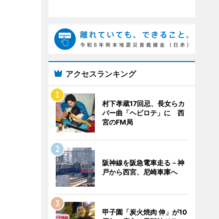
アクセスランキング
村下孝蔵17回忌、長女らカ
バー曲「ヘビロテ」に 西
宮のFM局
阪神線を阪急電車走る－神
戸から西宮、尼崎車庫へ
甲子園「炭火焼肉 伸」が10