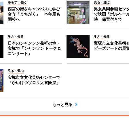
暮らす・働く
見る・遊ぶ
西宮の街をキャンパスに学び
男女共同参画セン
合う「まちがく」 本年度も
で映画「ボルベール
開校へ
映 保育付きで
学ぶ・知る
学ぶ・知る
日本のシャンソン発祥の地・
宝塚市立文化芸術
宝塚で「シャンソン トーク＆
ビーズアートの展
コンサート」
見る・遊ぶ
宝塚市立文化芸術センターで
「かいけつゾロリ大冒険展」
もっと見る