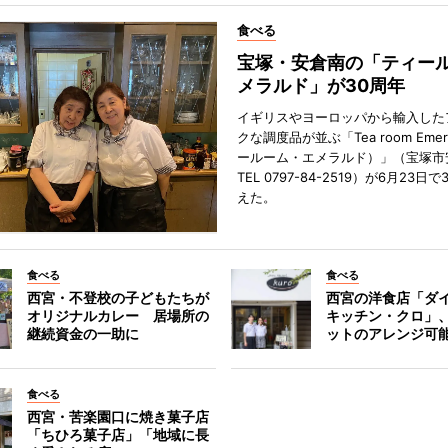
食べる
宝塚・安倉南の「ティール
メラルド」が30周年
イギリスやヨーロッパから輸入した
クな調度品が並ぶ「Tea room Emer
ールーム・エメラルド）」（宝塚市
TEL 0797-84-2519）が6月23日
えた。
食べる
食べる
西宮・不登校の子どもたちが
西宮の洋食店「ダ
オリジナルカレー 居場所の
キッチン・クロ」
継続資金の一助に
ットのアレンジ可
食べる
西宮・苦楽園口に焼き菓子店
「ちひろ菓子店」「地域に長