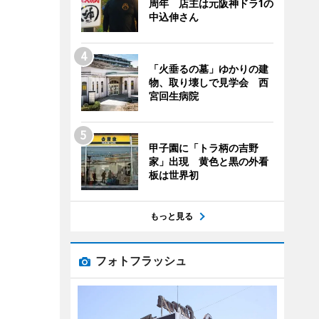
周年 店主は元阪神ドラ1の
中込伸さん
「火垂るの墓」ゆかりの建
物、取り壊しで見学会 西
宮回生病院
甲子園に「トラ柄の吉野
家」出現 黄色と黒の外看
板は世界初
もっと見る
フォトフラッシュ