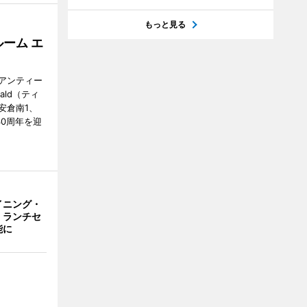
もっと見る
ーム エ
アンティー
ald（ティ
安倉南1、
で30周年を迎
イニング・
、ランチセ
能に