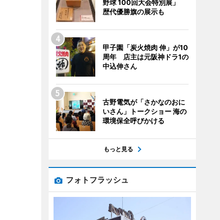
野球 100回大会特別展」
歴代優勝旗の展示も
甲子園「炭火焼肉 伸」が10
周年 店主は元阪神ドラ1の
中込伸さん
古野電気が「さかなのおに
いさん」トークショー 海の
環境保全呼びかける
もっと見る
フォトフラッシュ