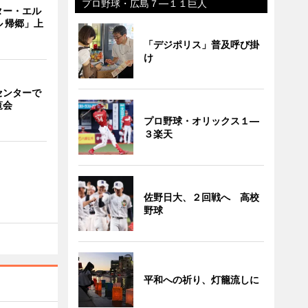
プロ野球・広島７―１１巨人
ター・エル
 帰郷」上
「デジポリス」普及呼び掛
け
センターで
覧会
プロ野球・オリックス１―
３楽天
佐野日大、２回戦へ 高校
野球
平和への祈り、灯籠流しに