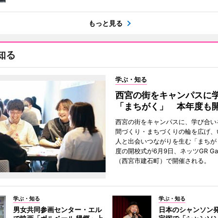
もっと見る
知る
学ぶ・知る
西宮の街をキャンパスに
「まちがく」 本年度も
西宮の街をキャンパスに、学び合い
間づくり・まちづくりの輪を広げ、
人と出会いつながりを生む「まちが
度の開校式が6月9日、ネッツGR Ga
（西宮市建石町）で開催される。
学ぶ・知る
学ぶ・知る
男女共同参画センター・エル
日本のシャンソン