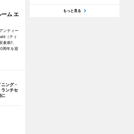
もっと見る
ーム エ
アンティー
ald（ティ
安倉南1、
で30周年を迎
イニング・
、ランチセ
能に