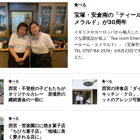
食べる
宝塚・安倉南の「ティール
メラルド」が30周年
イギリスやヨーロッパから輸入した
クな調度品が並ぶ「Tea room Emer
ールーム・エメラルド）」（宝塚市
TEL 0797-84-2519）が6月23日
えた。
食べる
食べる
西宮・不登校の子どもたちが
西宮の洋食店「ダ
オリジナルカレー 居場所の
キッチン・クロ」
継続資金の一助に
ットのアレンジ可
食べる
西宮・苦楽園口に焼き菓子店
「ちひろ菓子店」「地域に長
く愛される店に」