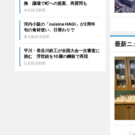
換 議場で町への提案、再質問も
本庄経済新聞
河内小阪の「cuisine HAGI」が2周年
旬の食材使い、日替わりで
東大阪経済新聞
最新ニ
平川・長谷川鉄工が全国大会一次審査に
挑む 浮世絵を10層の鋼板で再現
弘前経済新聞