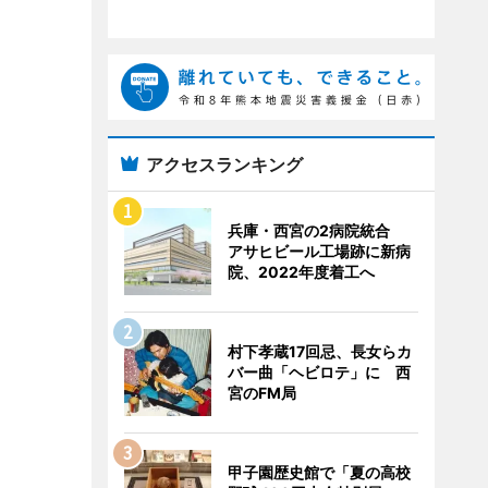
アクセスランキング
兵庫・西宮の2病院統合
アサヒビール工場跡に新病
院、2022年度着工へ
村下孝蔵17回忌、長女らカ
バー曲「ヘビロテ」に 西
宮のFM局
甲子園歴史館で「夏の高校