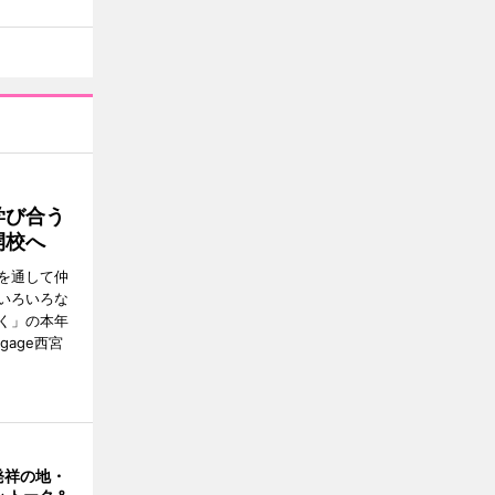
学び合う
開校へ
を通して仲
いろいろな
く」の本年
gage西宮
発祥の地・