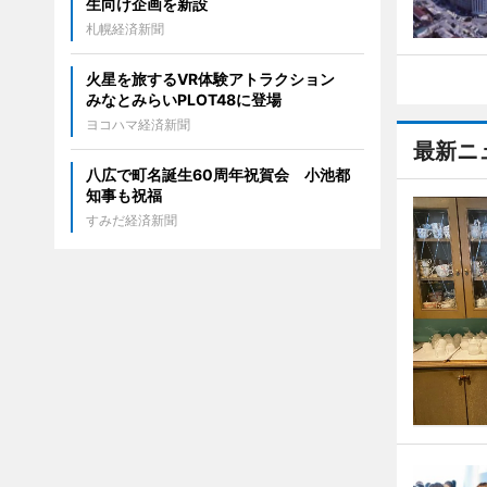
生向け企画を新設
札幌経済新聞
火星を旅するVR体験アトラクション
みなとみらいPLOT48に登場
ヨコハマ経済新聞
最新ニ
八広で町名誕生60周年祝賀会 小池都
知事も祝福
すみだ経済新聞