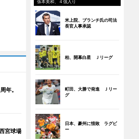
張本美和、４強入り
米上院、ブランチ氏の司法
長官人事承認
柏、開幕白星 Ｊリーグ
町田、大勝で発進 Ｊリー
4周年。
グ
日本、豪州に惜敗 ラグビ
ー
急西宮球場