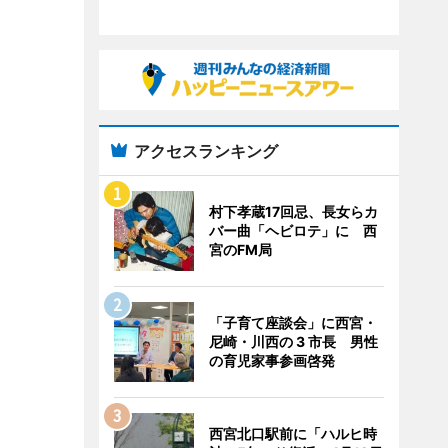
アクセスランキング
村下孝蔵17回忌、長女らカ
バー曲「ヘビロテ」に 西
宮のFM局
「子育て座談会」に西宮・
尼崎・川西の 3 市長 男性
の育児家事参画啓発
西宮北口駅前に「ハルヒ時