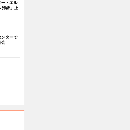
ター・エル
 帰郷」上
センターで
覧会