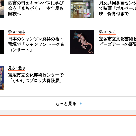
西宮の街をキャンパスに学び
男女共同参画セン
合う「まちがく」 本年度も
で映画「ボルベール
開校へ
映 保育付きで
学ぶ・知る
学ぶ・知る
日本のシャンソン発祥の地・
宝塚市立文化芸術
宝塚で「シャンソン トーク＆
ビーズアートの展
コンサート」
見る・遊ぶ
宝塚市立文化芸術センターで
「かいけつゾロリ大冒険展」
もっと見る