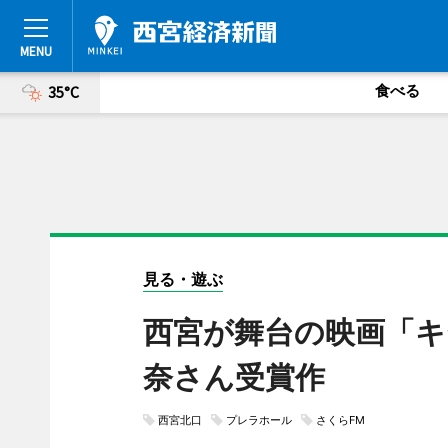
食べる
35°C
見る・遊ぶ
西宮が舞台の映画「キ
奈さん受賞作
西宮北口
プレラホール
さくらFM