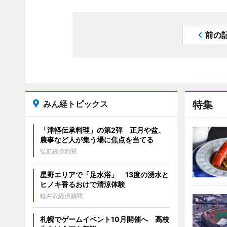
前の
みん経トピックス
特集
「津軽伝承料理」の第2弾 正月や盆、
農事など人が集う場に焦点を当てる
弘前経済新聞
星野エリアで「足水浴」 13度の湧水と
ヒノキ香るおけで清涼体験
軽井沢経済新聞
札幌でゲームイベント10月開催へ 高校