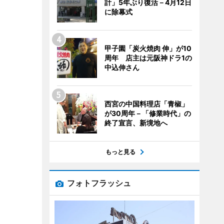
計」5年ぶり復活－4月12日
に除幕式
甲子園「炭火焼肉 伸」が10
周年 店主は元阪神ドラ1の
中込伸さん
西宮の中国料理店「青椒」
が30周年－「修業時代」の
終了宣言、新境地へ
もっと見る
フォトフラッシュ