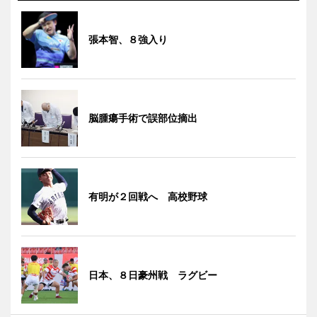
張本智、８強入り
脳腫瘍手術で誤部位摘出
有明が２回戦へ 高校野球
日本、８日豪州戦 ラグビー