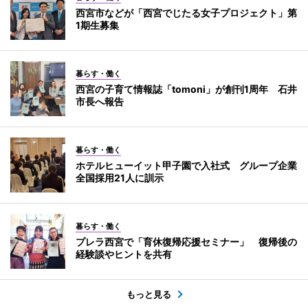
西宮市などが「西宮でじたる女子プロジェクト」第
1期生募集
暮らす・働く
西宮の子育て情報誌「tomoni」が創刊1周年 石井
市長へ報告
暮らす・働く
ホテルヒューイット甲子園で入社式 グループ企業
全国採用21人に訓示
暮らす・働く
プレラ西宮で「育休復帰応援セミナー」 復帰後の
経験談やヒントを共有
もっと見る