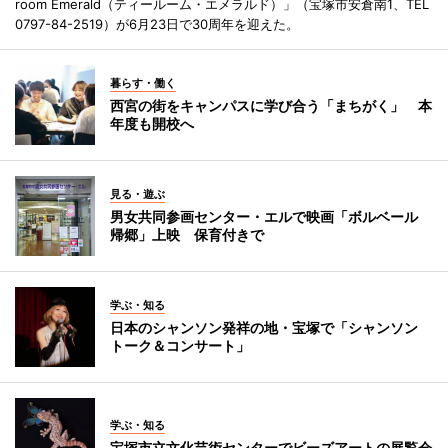
room Emerald（ティールーム・エメラルド）」（宝塚市安倉南1、TEL
0797-84-2519）が6月23日で30周年を迎えた。
暮らす・働く
西宮の街をキャンパスに学び合う「まちがく」 本
年度も開校へ
見る・遊ぶ
男女共同参画センター・エルで映画「ボルベール
帰郷」上映 保育付きで
学ぶ・知る
日本のシャンソン発祥の地・宝塚で「シャンソン
トーク＆コンサート」
学ぶ・知る
宝塚市立文化芸術センターでビーズアートの展覧会