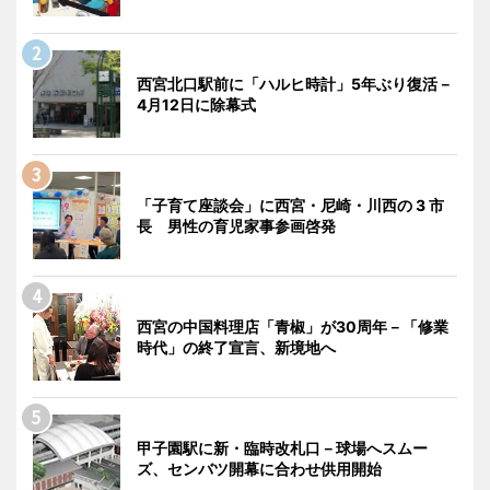
西宮北口駅前に「ハルヒ時計」5年ぶり復活－
4月12日に除幕式
「子育て座談会」に西宮・尼崎・川西の 3 市
長 男性の育児家事参画啓発
西宮の中国料理店「青椒」が30周年－「修業
時代」の終了宣言、新境地へ
甲子園駅に新・臨時改札口－球場へスムー
ズ、センバツ開幕に合わせ供用開始