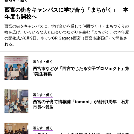
暮らす・働く
西宮の街をキャンパスに学び合う「まちがく」 本
年度も開校へ
西宮の街をキャンパスに、学び合いを通して仲間づくり・まちづくりの
輪を広げ、いろいろな人と出会いつながりを生む「まちがく」の本年度
の開校式が6月9日、ネッツGR Gagage西宮（西宮市建石町）で開催さ
れる。
暮らす・働く
西宮市などが「西宮でじたる女子プロジェクト」第
1期生募集
暮らす・働く
西宮の子育て情報誌「tomoni」が創刊1周年 石井
市長へ報告
暮らす・働く