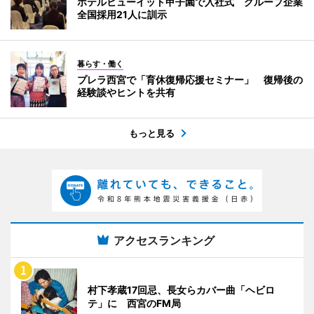
ホテルヒューイット甲子園で入社式 グループ企業
全国採用21人に訓示
暮らす・働く
プレラ西宮で「育休復帰応援セミナー」 復帰後の
経験談やヒントを共有
もっと見る
アクセスランキング
村下孝蔵17回忌、長女らカバー曲「ヘビロ
テ」に 西宮のFM局