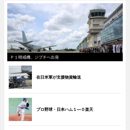
Ｐ１哨戒機、ジブチへ出発
在日米軍が支援物資輸送
プロ野球・日本ハム１―０楽天