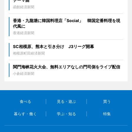
テーマ曲
函館経済新聞
香港・九龍塘に韓国料理店「Social」 韓国定番料理を現
代風に
香港経済新聞
SC相模原、熊本と引き分け J3リーグ開幕
相模原町田経済新聞
関門海峡花火大会、無料エリアなしの門司側をライブ配信
小倉経済新聞
食べる
見る・遊ぶ
買う
暮らす・働く
学ぶ・知る
特集