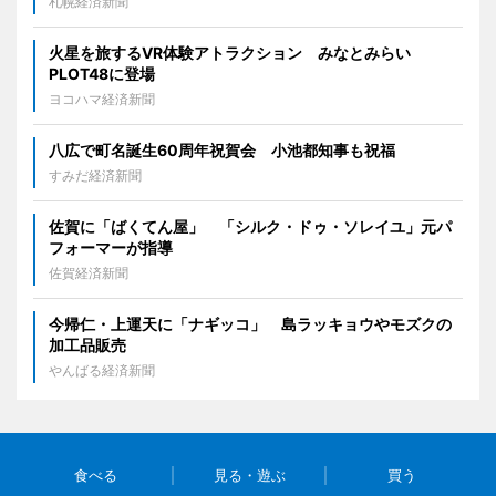
札幌経済新聞
火星を旅するVR体験アトラクション みなとみらい
PLOT48に登場
ヨコハマ経済新聞
八広で町名誕生60周年祝賀会 小池都知事も祝福
すみだ経済新聞
佐賀に「ばくてん屋」 「シルク・ドゥ・ソレイユ」元パ
フォーマーが指導
佐賀経済新聞
今帰仁・上運天に「ナギッコ」 島ラッキョウやモズクの
加工品販売
やんばる経済新聞
食べる
見る・遊ぶ
買う