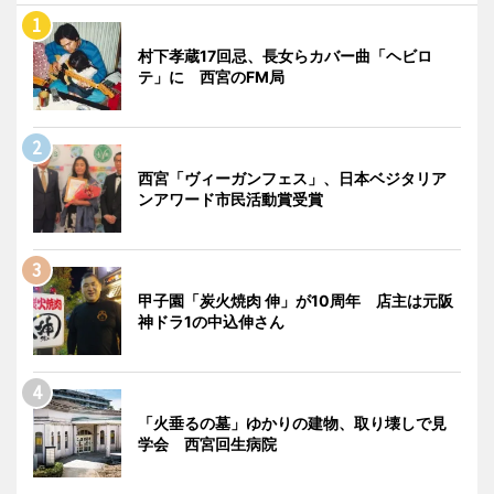
村下孝蔵17回忌、長女らカバー曲「ヘビロ
テ」に 西宮のFM局
西宮「ヴィーガンフェス」、日本ベジタリア
ンアワード市民活動賞受賞
甲子園「炭火焼肉 伸」が10周年 店主は元阪
神ドラ1の中込伸さん
「火垂るの墓」ゆかりの建物、取り壊しで見
学会 西宮回生病院