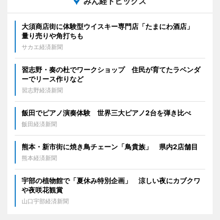
みん経トピックス
大須商店街に体験型ウイスキー専門店「たまにわ酒店」
量り売りや角打ちも
サカエ経済新聞
習志野・奏の杜でワークショップ 住民が育てたラベンダ
ーでリース作りなど
習志野経済新聞
飯田でピアノ演奏体験 世界三大ピアノ2台を弾き比べ
飯田経済新聞
熊本・新市街に焼き鳥チェーン「鳥貴族」 県内2店舗目
熊本経済新聞
宇部の植物館で「夏休み特別企画」 涼しい夜にカブクワ
や夜咲花観賞
山口宇部経済新聞