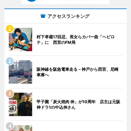
アクセスランキング
村下孝蔵17回忌、長女らカバー曲「ヘビロ
テ」に 西宮のFM局
阪神線を阪急電車走る－神戸から西宮、尼崎
車庫へ
甲子園「炭火焼肉 伸」が10周年 店主は元阪
神ドラ1の中込伸さん