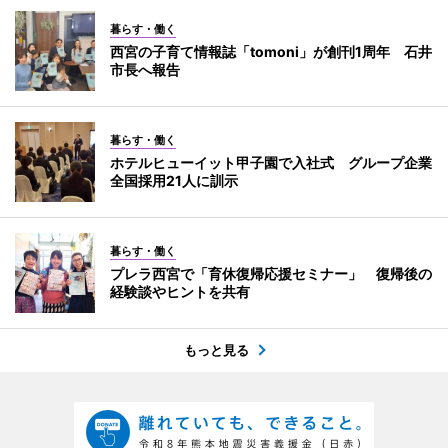
暮らす・働く
西宮の子育て情報誌「tomoni」が創刊1周年 石井
市長へ報告
暮らす・働く
ホテルヒューイット甲子園で入社式 グループ企業
全国採用21人に訓示
暮らす・働く
プレラ西宮で「育休復帰応援セミナー」 復帰後の
経験談やヒントを共有
もっと見る