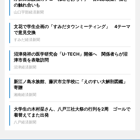
の触れ合いも
山口宇部経済新聞
文花で学生企画の「すみだタウンミーティング」 4テーマ
で意見交換
すみだ経済新聞
沼津発祥の医学研究会「U-TECH」開催へ 関係者らが沼
津市長を表敬訪問
沼津経済新聞
新江ノ島水族館、藤沢市立学校に「えのすい大解剖図鑑」
寄贈
湘南経済新聞
大学生の木村栞さん、八戸三社大祭の行列を2周 ゴールで
着替えてまた出発
八戸経済新聞