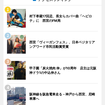
村下孝蔵17回忌、長女らカバー曲「ヘビロ
テ」に 西宮のFM局
西宮「ヴィーガンフェス」、日本ベジタリア
ンアワード市民活動賞受賞
甲子園「炭火焼肉 伸」が10周年 店主は元阪
神ドラ1の中込伸さん
阪神線を阪急電車走る－神戸から西宮、尼崎
車庫へ