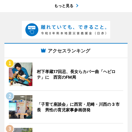
もっと見る
アクセスランキング
村下孝蔵17回忌、長女らカバー曲「ヘビロ
テ」に 西宮のFM局
「子育て座談会」に西宮・尼崎・川西の 3 市
長 男性の育児家事参画啓発