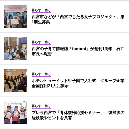
暮らす・働く
西宮市などが「西宮でじたる女子プロジェクト」第
1期生募集
暮らす・働く
西宮の子育て情報誌「tomoni」が創刊1周年 石井
市長へ報告
暮らす・働く
ホテルヒューイット甲子園で入社式 グループ企業
全国採用21人に訓示
暮らす・働く
プレラ西宮で「育休復帰応援セミナー」 復帰後の
経験談やヒントを共有