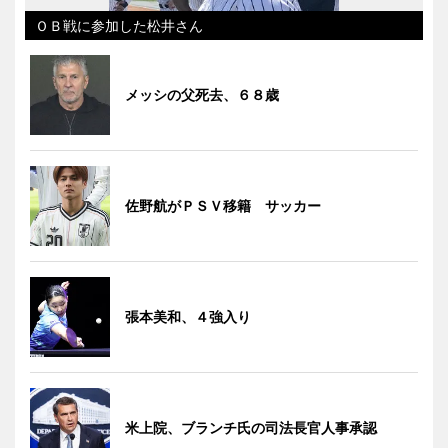
ＯＢ戦に参加した松井さん
メッシの父死去、６８歳
佐野航がＰＳＶ移籍 サッカー
張本美和、４強入り
米上院、ブランチ氏の司法長官人事承認