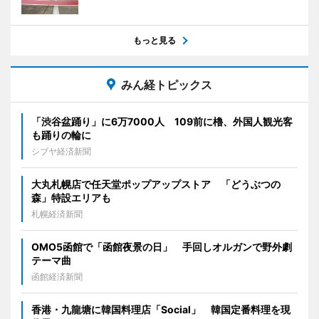
もっと見る
みん経トピックス
「渋谷盆踊り」に6万7000人 109前に櫓、外国人観光客
も踊りの輪に
シブヤ経済新聞
大丸札幌店で任天堂ポップアップストア 「どうぶつの
森」特設エリアも
札幌経済新聞
OMO5函館で「函館夜景の日」 手回しオルガンで野外劇
テーマ曲
函館経済新聞
香港・九龍塘に韓国料理店「Social」 韓国定番料理を現