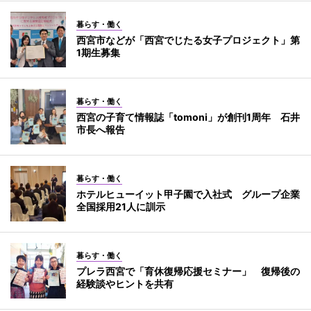
暮らす・働く
西宮市などが「西宮でじたる女子プロジェクト」第
1期生募集
暮らす・働く
西宮の子育て情報誌「tomoni」が創刊1周年 石井
市長へ報告
暮らす・働く
ホテルヒューイット甲子園で入社式 グループ企業
全国採用21人に訓示
暮らす・働く
プレラ西宮で「育休復帰応援セミナー」 復帰後の
経験談やヒントを共有