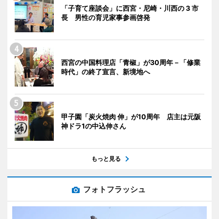
「子育て座談会」に西宮・尼崎・川西の 3 市
長 男性の育児家事参画啓発
西宮の中国料理店「青椒」が30周年－「修業
時代」の終了宣言、新境地へ
甲子園「炭火焼肉 伸」が10周年 店主は元阪
神ドラ1の中込伸さん
もっと見る
フォトフラッシュ