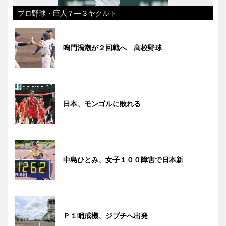
プロ野球・巨人７―３ヤクルト
鳴門渦潮が２回戦へ 高校野球
日本、モンゴルに敗れる
中島ひとみ、女子１００障害で日本新
Ｐ１哨戒機、ジブチへ出発