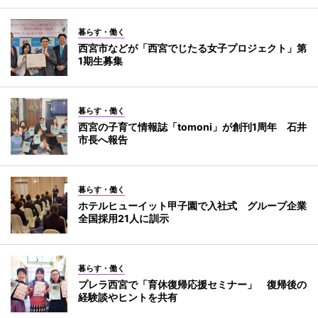
暮らす・働く
西宮市などが「西宮でじたる女子プロジェクト」第
1期生募集
暮らす・働く
西宮の子育て情報誌「tomoni」が創刊1周年 石井
市長へ報告
暮らす・働く
ホテルヒューイット甲子園で入社式 グループ企業
全国採用21人に訓示
暮らす・働く
プレラ西宮で「育休復帰応援セミナー」 復帰後の
経験談やヒントを共有